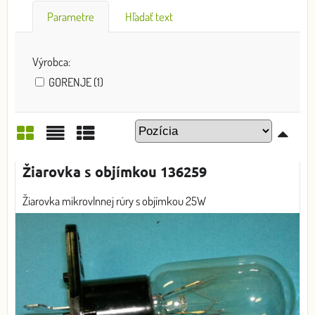
Parametre
Hľadať text
Výrobca:
GORENJE (1)
Mriežka
Zoznam
Tabuľka
Žiarovka s objímkou 136259
Žiarovka mikrovlnnej rúry s objímkou 25W