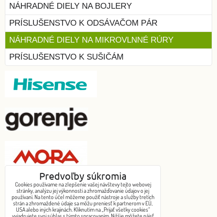
NÁHRADNÉ DIELY NA BOJLERY
PRÍSLUŠENSTVO K ODSÁVAČOM PÁR
NÁHRADNÉ DIELY NA MIKROVLNNÉ RÚRY
PRÍSLUŠENSTVO K SUŠIČÁM
Predvoľby súkromia
Cookies používame na zlepšenie vašej návštevy tejto webovej
stránky, analýzu jej výkonnosti a zhromažďovanie údajov o jej
G-O-R-E-M-O-547199395360217
používaní. Na tento účel môžeme použiť nástroje a služby tretích
strán a zhromaždené údaje sa môžu preniesť k partnerom v EÚ,
USA alebo iných krajinách. Kliknutím na „Prijať všetky cookies“
Chcem objednať
vyjadrujete svoj súhlas s týmto spracovaním. Nižšie môžete nájsť