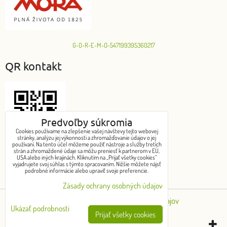
G-O-R-E-M-O-547199395360217
QR kontakt
Predvoľby súkromia
Cookies používame na zlepšenie vašej návštevy tejto webovej
stránky, analýzu jej výkonnosti a zhromažďovanie údajov o jej
používaní. Na tento účel môžeme použiť nástroje a služby tretích
strán a zhromaždené údaje sa môžu preniesť k partnerom v EÚ,
USA alebo iných krajinách. Kliknutím na „Prijať všetky cookies“
Chcem objednať
vyjadrujete svoj súhlas s týmto spracovaním. Nižšie môžete nájsť
podrobné informácie alebo upraviť svoje preferencie.
Zásady ochrany osobných údajov
Predvoľby súkromia
Zásady ochrany osobných údajov
Ukázať podrobnosti
Prijať všetky cookies
Vytvorené pomocou:
BiznisWeb.sk