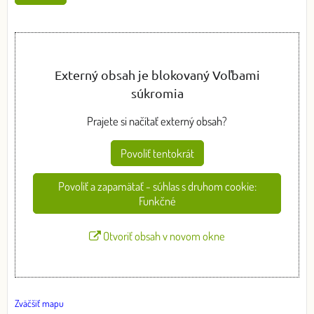
Externý obsah je blokovaný Voľbami
súkromia
Prajete si načítať externý obsah?
Povoliť tentokrát
Povoliť a zapamätať - súhlas s druhom cookie:
Funkčné
Otvoriť obsah v novom okne
Zväčšiť mapu