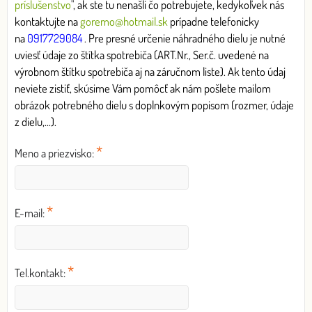
príslušenstvo
"
, ak ste tu nenašli čo potrebujete, kedykoľvek nás
kontaktujte na
goremo@hotmail.sk
prípadne telefonicky
na
0917729084
.
Pre presné určenie náhradného dielu je nutné
uviesť údaje zo štítka spotrebiča (ART.Nr., Ser.č. uvedené na
výrobnom štítku spotrebiča aj na záručnom liste). Ak tento údaj
neviete zistiť, skúsime Vám pomôcť ak nám pošlete mailom
obrázok potrebného dielu s doplnkovým popisom (rozmer, údaje
z dielu,...).
*
Meno a priezvisko:
*
E-mail:
*
Tel.kontakt: