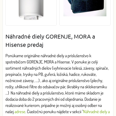
Náhradné diely GORENJE, MORA a
Hisense predaj
Ponúkame
originálne náhradné diely a príslušenstvo k
spotrebičom GORENJE, MORA a Hisense. V ponuke je celý
sortiment náhradných dielov (vyhrievacie telesá, závesy, spínače,
prepínače, trysky na PB, guferá, ložiská, hadice, rukoväte,
nožnicové závesy, ....) , ako aj originálne príslušenstvo (plechy,
rošty, uhlíkové filtre do odsávačov pár, škrabky na sklokeramiku
...) Na náhradné diely a príslušenstvo, ktoré máme skladom je
dodacia doba do 2 pracovných dní od objednania. Dodanie je
realizované kurierom, prípadne je možný aj osobný odber na
našej
adrese
.
Čiastočnú ponuku nájdete v sekcii
"
Náhradné diely a