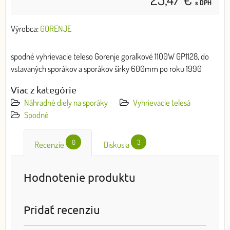
s DPH
Výrobca:
GORENJE
spodné vyhrievacie teleso Gorenje goralkové 1100W GP1128, do
vstavaných sporákov a sporákov šírky 600mm po roku 1990
Viac z kategórie
Náhradné diely na sporáky
Vyhrievacie telesá
Spodné
0
3
Recenzie
Diskusia
Hodnotenie produktu
Pridať recenziu