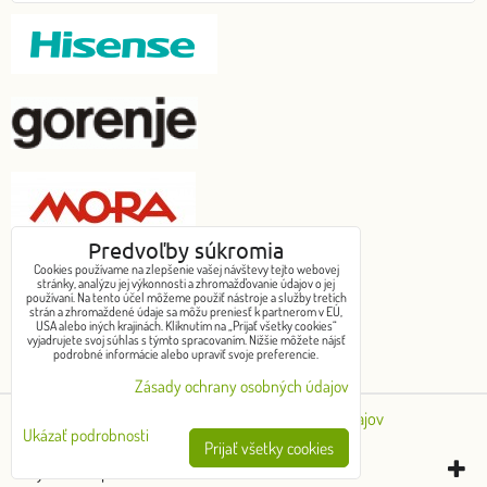
Predvoľby súkromia
Cookies používame na zlepšenie vašej návštevy tejto webovej
stránky, analýzu jej výkonnosti a zhromažďovanie údajov o jej
G-O-R-E-M-O-547199395360217
používaní. Na tento účel môžeme použiť nástroje a služby tretích
strán a zhromaždené údaje sa môžu preniesť k partnerom v EÚ,
USA alebo iných krajinách. Kliknutím na „Prijať všetky cookies“
Chcem objednať
vyjadrujete svoj súhlas s týmto spracovaním. Nižšie môžete nájsť
podrobné informácie alebo upraviť svoje preferencie.
Zásady ochrany osobných údajov
Predvoľby súkromia
Zásady ochrany osobných údajov
Ukázať podrobnosti
Prijať všetky cookies
Vytvorené pomocou:
BiznisWeb.sk