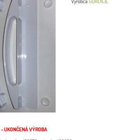
Výrobca:
GORENJE
 - UKONČENÁ VÝROBA