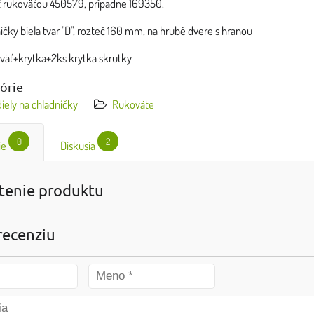
 rukoväťou 450579, prípadne 169350.
čky biela tvar "D", rozteč 160 mm, na hrubé dvere s hranou
väť+krytka+2ks krytka skrutky
górie
iely na chladničky
Rukoväte
0
2
ie
Diskusia
enie produktu
recenziu