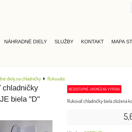
NÁHRADNÉ DIELY
SLUŽBY
KONTAKT
MAPA S
né diely na chladničky
Rukoväte
 chladničky
NEDOSTUPNÉ-UKONČENÁ VÝROBA
 biela "D"
Rukoväť chladničky biela zložená ko
5,