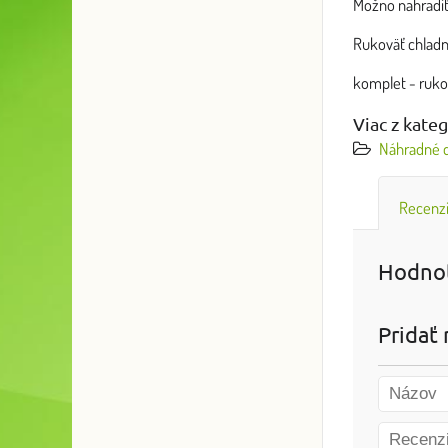
Možno nahradiť
Rukoväť chladni
komplet - ruko
Viac z kate
Náhradné d
Recenz
Hodnot
Pridať 