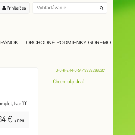
Prihlásiť sa
TRÁNOK
OBCHODNÉ PODMIENKY GOREMO
G-O-R-E-M-O-547199395360217
Chcem objednať
mplet, tvar "D"
64 €
s DPH