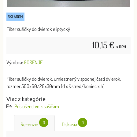
SKLADOM
Filter sušičky do dvierok eliptycký
10,15 €
s DPH
Výrobca:
GORENJE
Filter sušičky do dvierok, umiestnený v spodnej časti dvierok,
rozmer 500x60/20x30mm (d x š stred/koniec x h)
Viac z kategórie
Príslušenstvo k sušičám
0
0
Recenzie
Diskusia