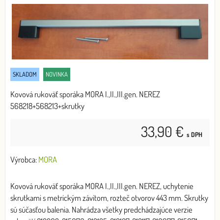
SKLADOM
NOVINKA
Kovová rukoväť sporáka MORA I.,II.,III.gen. NEREZ
568218+568213+skrutky
33,90 €
s DPH
Výrobca:
MORA
Kovová rukoväť sporáka MORA I.,II.,III.gen. NEREZ, uchytenie
skrutkami s metrickým závitom, rozteč otvorov 443 mm. Skrutky
sú súčasťou balenia. Nahrádza všetky predchádzajúce verzie