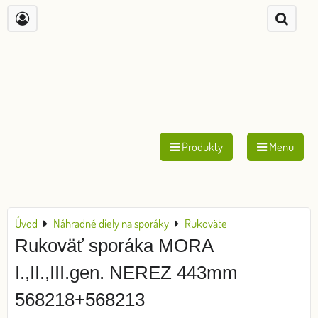
Produkty
Menu
Úvod
Náhradné diely na sporáky
Rukoväte
Rukoväť sporáka MORA
I.,II.,III.gen. NEREZ 443mm
568218+568213