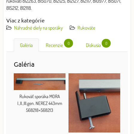
rukovätí 812263, 815070, 812125, 812127, 812117, 810977, 815071,
815212, 812118.
Viac z kategórie
Náhradné diely na sporáky
Rukoväte
0
0
Galéria
Recenzie
Diskusia
Galéria
Rukoväť sporáka MORA
I.,II.,III.gen. NEREZ 443mm
568218+568213